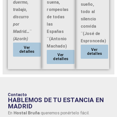
duermo,
suena,
sueño,
trabajo,
rompeolas
todo al
discurro
de todas
silencio
por
las
convida
Madrid…¨
Españas
¨(José de
(Azorín)
¨(Antonio
Espronceda)
Machado)
Ver
Ver
detalles
detalles
Ver
detalles
Contacto
HABLEMOS DE TU ESTANCIA EN
MADRID
En
Hostal Bruña
queremos ponértelo fácil.