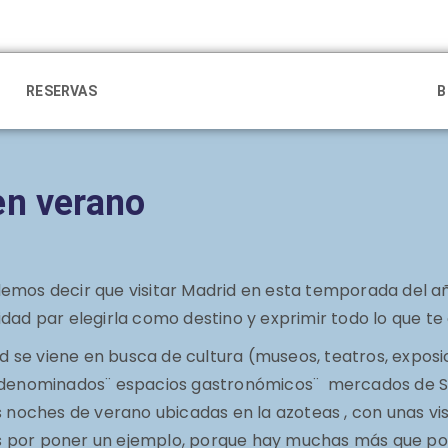
RESERVAS
B
en verano
emos decir que visitar Madrid en esta temporada del añ
dad par elegirla como destino y exprimir todo lo que te 
rid se viene en busca de cultura (museos, teatros, expo
os denominados¨ espacios gastronómicos¨ mercados de S
 noches de verano ubicadas en la azoteas , con unas vist
les por poner un ejemplo, porque hay muchas más que po