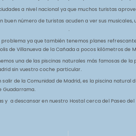
de ciudades a nivel nacional ya que muchos turistas apr
 buen número de turistas acuden a ver sus musicales, un
ña cerca del Paseo del Prado
.
un problema ya que también tenemos planes refrescant
lis de Villanueva de la Cañada a pocos kilómetros de Ma
emos una de las piscinas naturales más famosas de la pr
drid sin vuestro coche particular.
n salir de la Comunidad de Madrid, es la piscina natura
 de Guadarrama.
as y a descansar en nuestro Hostal cerca del Paseo del