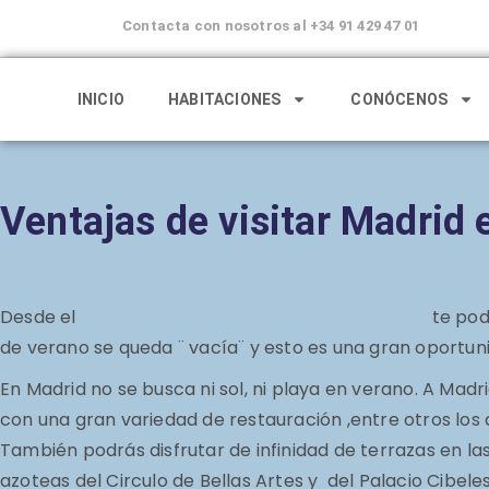
Contacta con nosotros al +34 91 429 47 01
INICIO
HABITACIONES
CONÓCENOS
Ventajas de visitar Madrid 
Desde el
Hostal Bruña cerca del Paseo del Prado
te pod
de verano se queda ¨ vacía¨ y esto es una gran oportuni
En Madrid no se busca ni sol, ni playa en verano. A Mad
con una gran variedad de restauración ,entre otros l
También podrás disfrutar de infinidad de terrazas en las
azoteas del Circulo de Bellas Artes y del Palacio Cibe