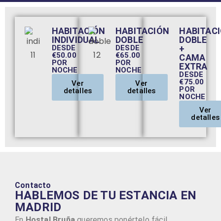
HABITACIÓN
HABITACIÓN
HABITAC
INDIVIDUAL
DOBLE
DOBLE
DESDE
DESDE
+
€50.00
€65.00
CAMA
POR
POR
EXTRA
NOCHE
NOCHE
DESDE
€75.00
Ver
Ver
POR
detalles
detalles
NOCHE
Ver
detalles
Contacto
HABLEMOS DE TU ESTANCIA EN
MADRID
En
Hostal Bruña
queremos ponértelo fácil.